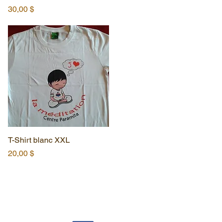
Prix
30,00 $
T-Shirt blanc XXL
Aperçu rapide
Prix
20,00 $