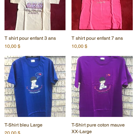
T shirt pour enfant 3 ans
Aperçu rapide
T shirt pour enfant 7 ans
Aperçu rapide
Prix
Prix
10,00 $
10,00 $
T-Shirt bleu Large
Aperçu rapide
T-Shirt pure coton mauve
Aperçu rapide
XX-Large
Prix
20,00 $