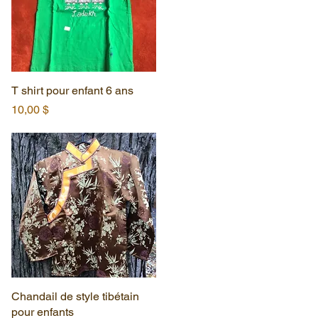
T shirt pour enfant 6 ans
Aperçu rapide
Prix
10,00 $
Chandail de style tibétain
Aperçu rapide
pour enfants