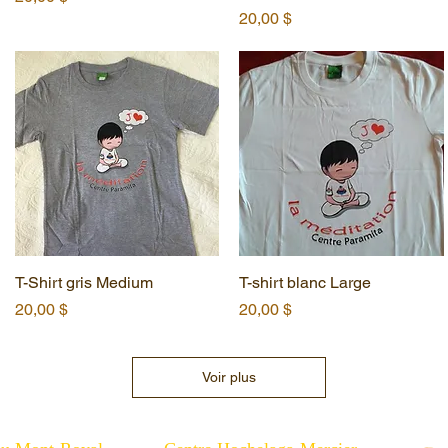
Prix
20,00 $
T-Shirt gris Medium
Aperçu rapide
T-shirt blanc Large
Aperçu rapide
Prix
Prix
20,00 $
20,00 $
Voir plus