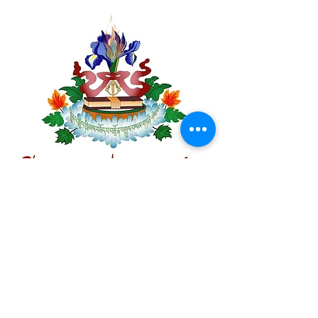
Centre Plateau Mont-Royal
4846 Avenue du Parc
Montréal, QC
H2V 4E6
Tél:
(514) 433-0813
ou
(450) 678-9274