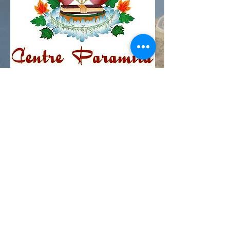
Centre Plateau Mont-Royal
4846 Avenue du Parc
Montréal, QC
H2V 4E6
Tél:
(514) 433-0813
ou
(450) 678-9274
Centre Hochelaga-Mercier
2469 rue Arcand
Montréal, QC
H1N 3C2
Tél:
(514) 462-6805