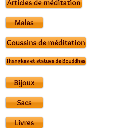
Articles de méditation
Malas
Coussins de méditation
Thangkas et statues de Bouddhas
Bijoux
Sacs
Livres