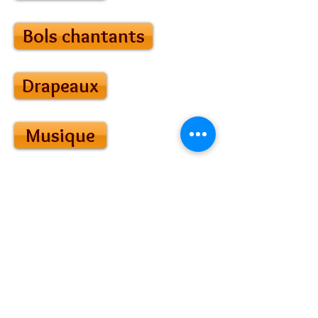
Bols chantants
Drapeaux
Musique
Tissus
Vêtements