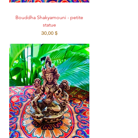
Bouddha Shakyamouni - petite
statue
Prix
30,00 $