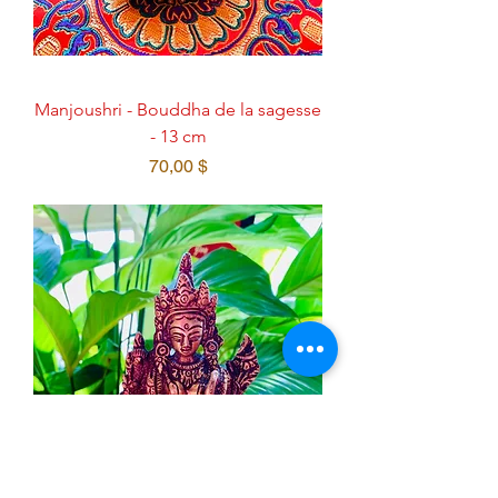
Manjoushri - Bouddha de la sagesse
- 13 cm
Prix
70,00 $