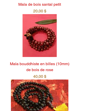
Mala de bois santal petit
Prix
20,00 $
Mala bouddhiste en billes (10mm)
de bois de rose
Prix
40,00 $