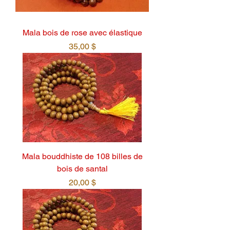
Mala bois de rose avec élastique
Prix
35,00 $
Mala bouddhiste de 108 billes de
bois de santal
Prix
20,00 $