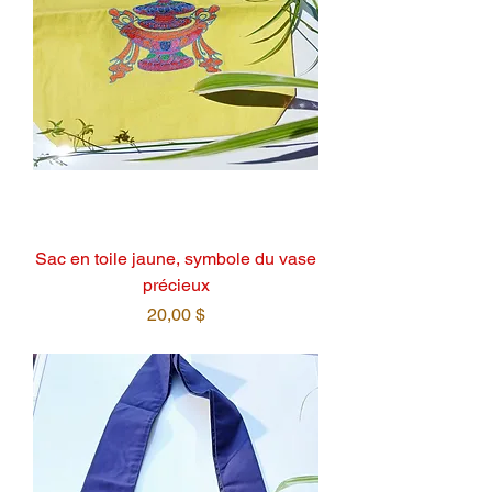
Sac en toile jaune, symbole du vase
précieux
Prix
20,00 $