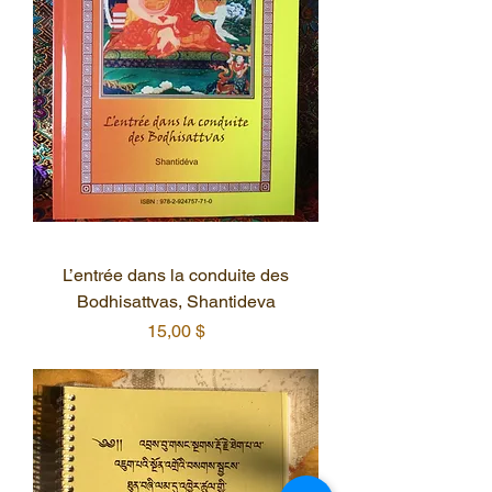
L’entrée dans la conduite des
Bodhisattvas, Shantideva
Prix
15,00 $