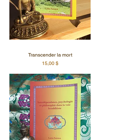
Transcender la mort
Prix
15,00 $