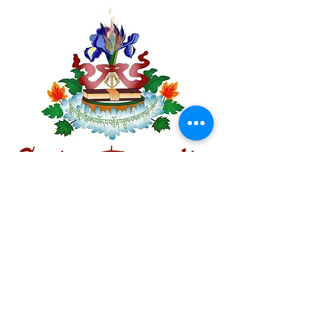
Centre Plateau Mont-Royal
4846 Avenue du Parc
Montréal, QC
H2V 4E6
Tél:
(514) 433-0813
ou
(450) 678-9274