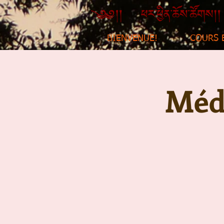
BIENVENUE!
COURS 
Médi