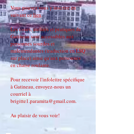
Vous pouvez vous y inscrire en
suivant ce
lien
.
Les cours, ateliers et pratiques de
Gatineau sont accessibles aux
personnes sourdes et
malentendantes (traduction en LSQ
sur place) ainsi qu'aux personnes
en chaise roulante.
Pour recevoir l'infolettre spécifique
à Gatineau, envoyez-nous un
courriel à
brigitte1.paramita@gmail.com
.
​Au plaisir de vous voir!