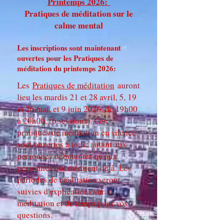
​Printemps 2026:
Pratiques de méditation sur le
calme mental
Les inscriptions sont maintenant
ouvertes pour les Pratiques de
méditation du printemps 2026:
Les
Pratiques de méditation
auront
lieu les mardis 21 et 28 avril, 5, 19
et 26 mai, et 9 juin 2026, de 19h00
à 20h00, (6 sessions). Ces
pratiques de méditation en silence
sont ouvertes à tous: autant aux
personnes débutantes qu'aux
personnes qui méditent déjà. Les
périodes de méditation seront
suivies d'explications sur la
méditation et de temps pour vos
questions.