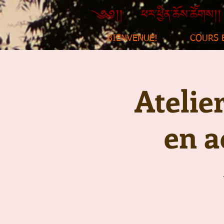
BIENVENUE!
COURS 
Atelie
en a