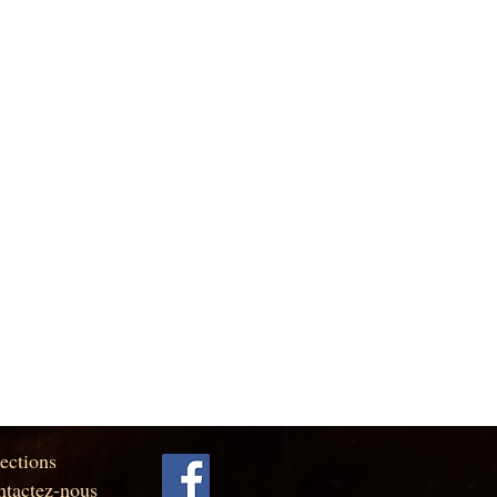
ections
tactez-nous