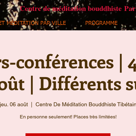
Centre de méditation bouddhiste Pa
ET MÉDITATION PAR VILLE
PROGRAMME
rs-conférences | 4
oût | Différents s
jeu. 06 août
  |  
Centre De Méditation Bouddhiste Tibétai
En personne seulement! Places très limitées!