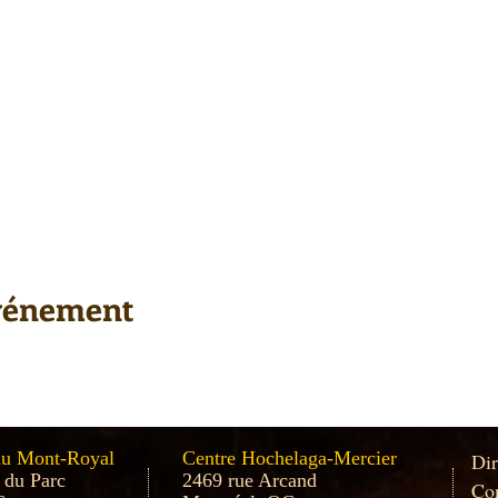
événement
au Mont-Royal
Centre Hochelaga-Mercier
Dir
 du Parc
2469 rue Arcand
Con