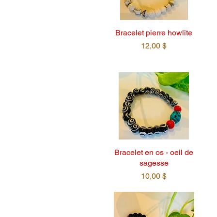
Bracelet pierre howlite
Prix
12,00 $
Bracelet en os - oeil de
sagesse
Prix
10,00 $