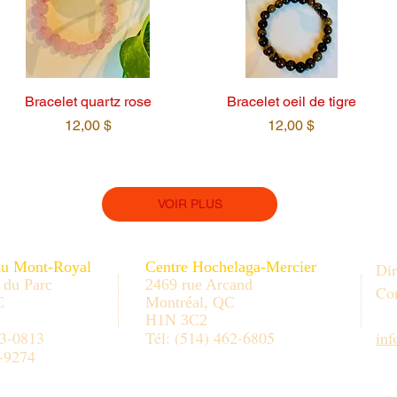
Bracelet quartz rose
Bracelet oeil de tigre
Prix
Prix
12,00 $
12,00 $
VOIR PLUS
au Mont-Royal
Centre Hochelaga-Mercier
Dir
 du Parc
2469 rue Arcand
Con
C
Montréal, QC
H1N 3C2
33-0813
Tél: (514) 462-6805
in
-9274