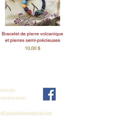
Bracelet de pierre volcanique
et pierres semi-précieuses
Prix
10,00 $
ections
tactez-nous
fo@paramitamontreal.org