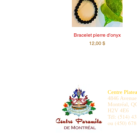
Bracelet pierre d'onyx
Prix
12,00 $
Centre Plate
4846 Avenue
Montréal, Q
H2V 4E6
Tél: (514) 4
ou (450) 678