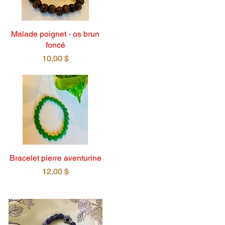
Malade poignet - os brun
foncé
Prix
10,00 $
Bracelet pierre aventurine
Prix
12,00 $