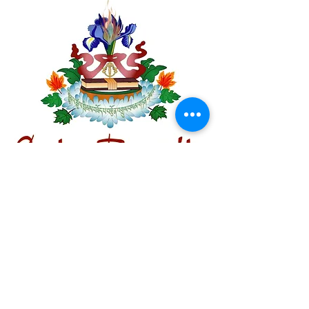
Centre Plateau Mont-Royal
4846 Avenue du Parc
Montréal, QC
H2V 4E6
Tél:
(514) 433-0813
ou
(450) 678-9274
Centre Hochelaga-Mercier