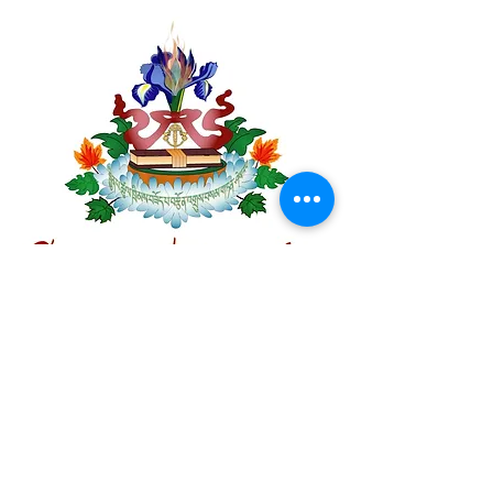
Centre Plateau Mont-Royal
4846 Avenue du Parc
Montréal, QC
H2V 4E6
Tél:
(514) 433-0813
ou
(450) 678-9274