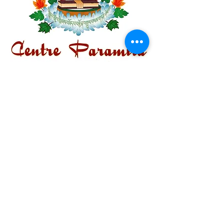
Centre Plateau Mont-Royal
4846 Avenue du Parc
Montréal, QC
H2V 4E6
Tél:
(514) 433-0813
ou
(450) 678-9274
Centre Hochelaga-Mercier
2469 rue Arcand
Montréal, QC
H1N 3C2
Tél:
(514) 462-6805