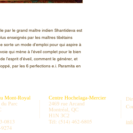
e par le grand maître indien Shantideva est
lus enseignés par les maîtres tibétains
que sorte un mode d’emploi pour qui aspire à
 voie qui mène à l’éveil complet pour le bien
e de l’esprit d’éveil, comment le générer, et
oppé, par les 6 perfections e.i. Paramita en
au Mont-Royal
Centre Hochelaga-Mercier
Dir
 du Parc
2469 rue Arcand
Con
C
Montréal, QC
H1N 3C2
33-0813
Tél: (514) 462-6805
in
-9274