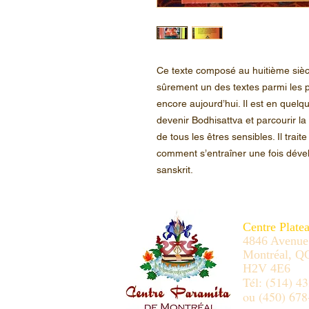
Ce texte composé au huitième siècl
sûrement un des textes parmi les p
encore aujourd’hui. Il est en quel
devenir Bodhisattva et parcourir la
de tous les êtres sensibles. Il trait
comment s’entraîner une fois dével
sanskrit.
Centre Plate
4846 Avenue
Montréal, Q
H2V 4E6
Tél: (514) 4
ou (450) 678