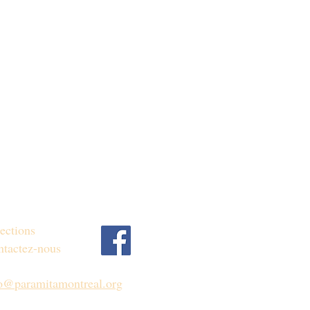
ections
tactez-nous
fo@paramitamontreal.org