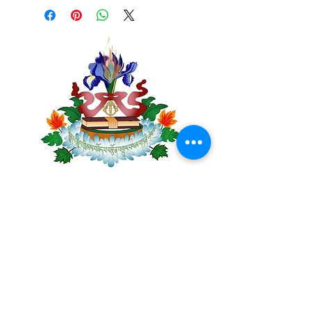
Centre Plateau Mont-Royal
4846 Avenue du Parc
Montréal, QC
H2V 4E6
Tél:
(514) 433-0813