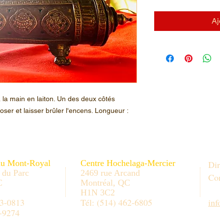
Aj
 à la main en laiton. Un des deux côtés
ser et laisser brûler l'encens. Longueur :
au Mont-Royal
Centre Hochelaga-Mercier
Dir
 du Parc
2469 rue Arcand
Con
C
Montréal, QC
H1N 3C2
33-0813
Tél: (514) 462-6805
in
-9274