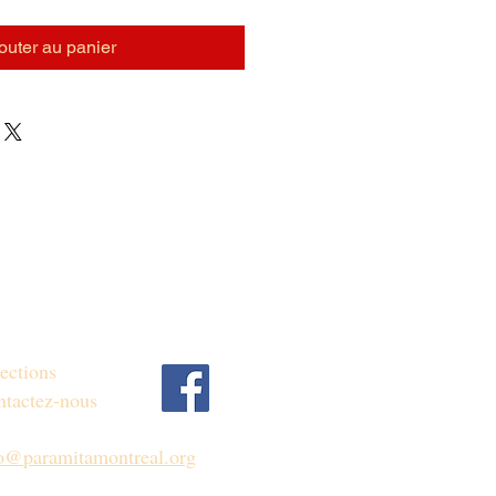
outer au panier
ections
tactez-nous
fo@paramitamontreal.org