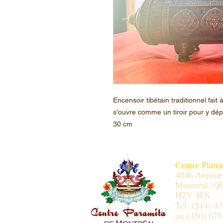
Encensoir tibétain traditionnel fait
s'ouvre comme un tiroir pour y dépo
30 cm
Centre Plate
4846 Avenue
Montréal, Q
H2V 4E6
Tél: (514) 4
ou (450) 678