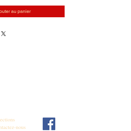
outer au panier
ections
tactez-nous