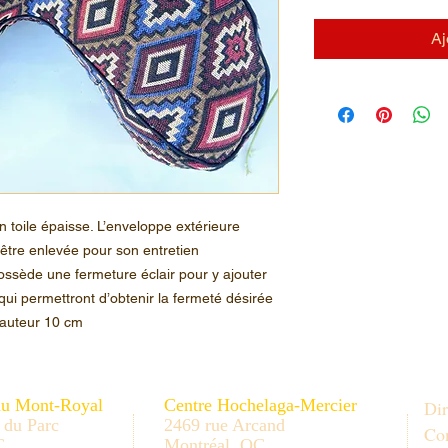
Aj
 toile épaisse. L’enveloppe extérieure
être enlevée pour son entretien
ossède une fermeture éclair pour y ajouter
 qui permettront d’obtenir la fermeté désirée
Hauteur 10 cm
au Mont-Royal
Centre Hochelaga-Mercier
Dir
 du Parc
2469 rue Arcand
Con
C
Montréal, QC