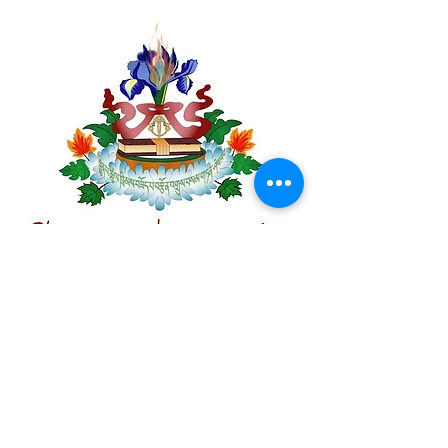
Centre Plateau Mont-Royal
4846 Avenue du Parc
Montréal, QC
H2V 4E6
Tél:
(514) 433-0813
ou
(450) 678-9274