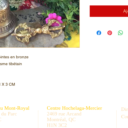
Aj
ointes en bronze
isme tibétain
M X 3 CM
au Mont-Royal
Centre Hochelaga-Mercier
Dir
 du Parc
2469 rue Arcand
Con
C
Montréal, QC
H1N 3C2