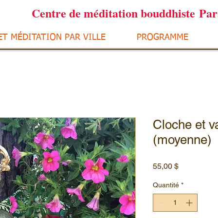
Centre de méditation bouddhiste Pa
ET MÉDITATION PAR VILLE
PROGRAMME
Cloche et v
(moyenne)
Prix
55,00 $
Quantité
*