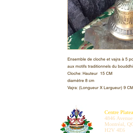
Ensemble de cloche et vajra à 5 p
aux motifs traditionnels du bouddh
Cloche: Hauteur 15 CM
diamètre 8 cm
Vajra: (Longueur X Largueur) 9 C
Centre Plate
4846 Avenue
Montréal, Q
H2V 4E6