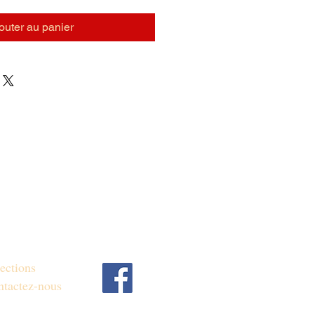
outer au panier
ections
tactez-nous