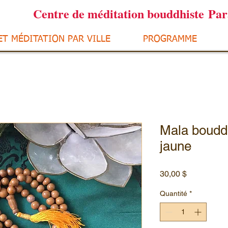
Centre de méditation bouddhiste Pa
ET MÉDITATION PAR VILLE
PROGRAMME
Mala boudd
jaune
Prix
30,00 $
Quantité
*