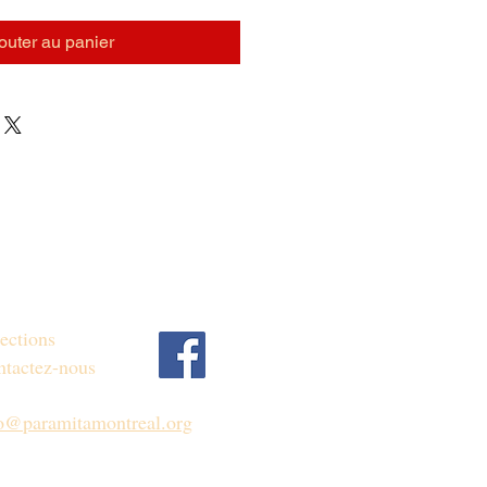
outer au panier
ections
tactez-nous
fo@paramitamontreal.org