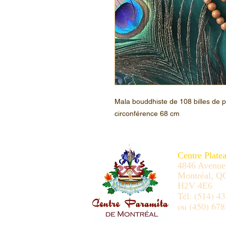
Mala bouddhiste de 108 billes de 
circonférence 68 cm
Centre Plate
4846 Avenue
Montréal, Q
H2V 4E6
Tél: (514) 4
ou (450) 678