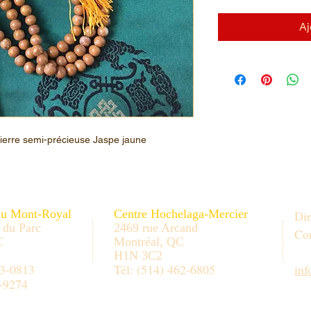
Aj
pierre semi-précieuse Jaspe jaune
au Mont-Royal
Centre Hochelaga-Mercier
Dir
 du Parc
2469 rue Arcand
Con
C
Montréal, QC
H1N 3C2
33-0813
Tél: (514) 462-6805
in
-9274