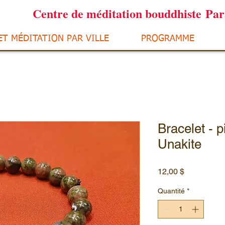
Centre de méditation bouddhiste Pa
ET MÉDITATION PAR VILLE
PROGRAMME
Bracelet - p
Unakite
Prix
12,00 $
Quantité
*