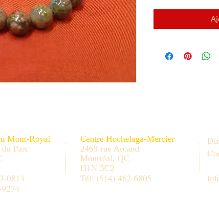
Aj
au Mont-Royal
Centre Hochelaga-Mercier
Dir
 du Parc
2469 rue Arcand
Con
C
Montréal, QC
H1N 3C2
33-0813
Tél: (514) 462-6805
in
-9274