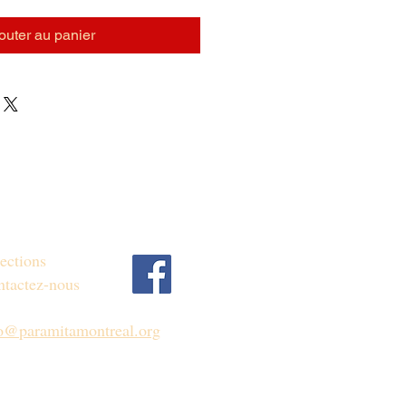
outer au panier
ections
tactez-nous
fo@paramitamontreal.org