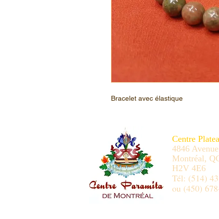
Bracelet avec élastique
Centre Plate
4846 Avenue
Montréal, Q
H2V 4E6
Tél: (514) 4
ou (450) 678