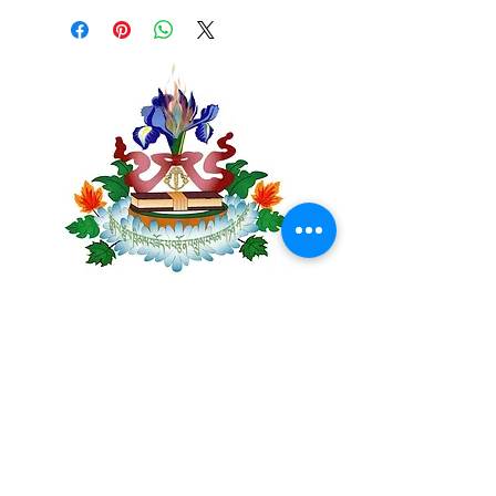
Centre Plateau Mont-Royal
4846 Avenue du Parc
Montréal, QC
H2V 4E6
Tél:
(514) 433-0813