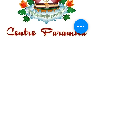
Centre Plateau Mont-Royal
4846 Avenue du Parc
Montréal, QC
H2V 4E6
Tél:
(514) 433-0813
ou
(450) 678-9274
Centre Hochelaga-Mercier
2469 rue Arcand
Montréal, QC
H1N 3C2
Tél:
(514) 462-6805