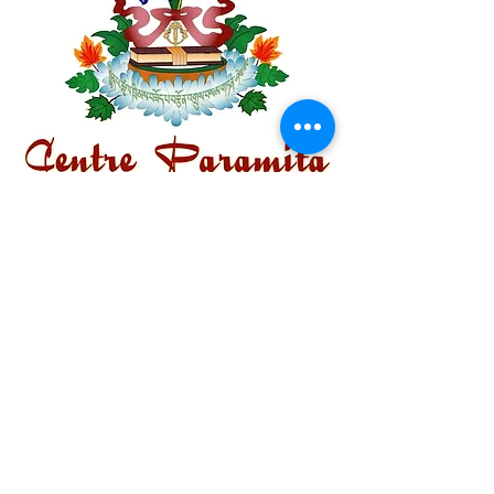
Centre Plateau Mont-Royal
4846 Avenue du Parc
Montréal, QC
H2V 4E6
Tél:
(514) 433-0813
ou
(450) 678-9274
Centre Hochelaga-Mercier
2469 rue Arcand
Montréal, QC
H1N 3C2