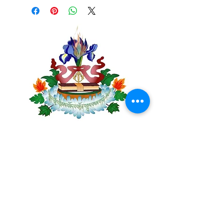
Centre Plateau Mont-Royal
4846 Avenue du Parc
Montréal, QC
H2V 4E6
Tél:
(514) 433-0813