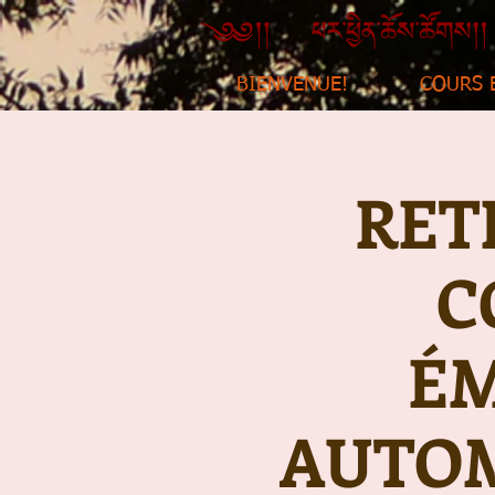
BIENVENUE!
COURS 
RET
C
ÉM
AUTOM