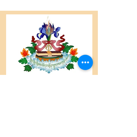
Centre Plateau Mont-Royal
4846 Avenue du Parc
Montréal, QC
H2V 4E6
Tél:
(514) 433-0813