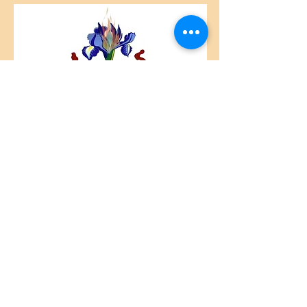
Centre Plateau Mont-Royal
4846 Avenue du Parc
Montréal, QC
H2V 4E6
Tél:
(514) 433-0813
ou
(450) 678-9274