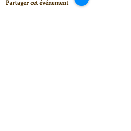
Partager cet événement
Centre Plateau Mont-Royal
4846 Avenue du Parc