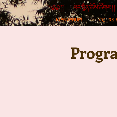
BIENVENUE!
COURS 
Progra