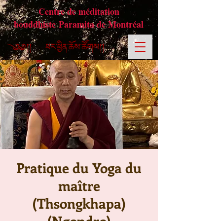
Centre de méditation
bouddhiste Paramita de Montréal
Pratique du Yoga du
maître
(Thsongkhapa)
(Ngondro)