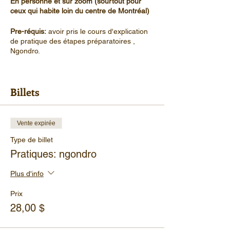
En personne et sur zoom (sourtout pour
ceux qui habite loin du centre de Montréal)
Pre-réquis:
avoir pris le cours d'explication
de pratique des étapes préparatoires ,
Ngondro.
On vous offre un moment pour faire les
pratiques ensemble et aussi répondre à vos
Billets
questions concernant la pratique.
Il y aura du thé et des biscuits pour la
pause.
Vente expirée
Type de billet
Matériel:
cloche, vajra, mala, livre de
pratique.
Pratiques: ngondro
Nous allons faire la pratique de
l'offrande de mandala. Si vous avez les
Plus d'info
matériels vous pouvez l’apporter
mandala, graines, tissus.
Prix
28,00 $
Horaire
: dimanche 11 juin 2023
9h à 12h