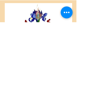
Centre Plateau Mont-Royal
4846 Avenue du Parc
Montréal, QC
H2V 4E6
Tél:
(514) 433-0813
ou
(450) 678-9274