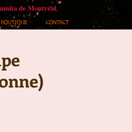
ramita de Montréal
BOUTIQUE
CONTACT
upe
sonne)