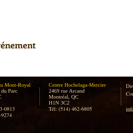
événement
au Mont-Royal
Centre Hochelaga-Mercier
Dir
 du Parc
2469 rue Arcand
Con
C
Montréal, QC
H1N 3C2
33-0813
Tél: (514) 462-6805
in
-9274