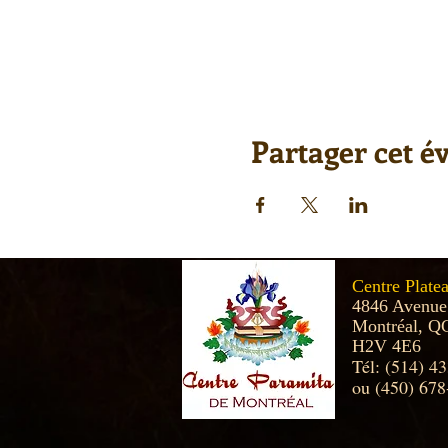
Partager cet 
Centre Plate
4846 Avenue
Montréal, Q
H2V 4E6
Tél: (514) 4
ou (450) 678