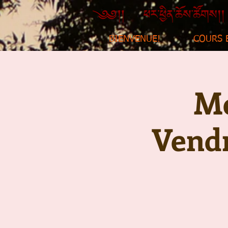
BIENVENUE!
COURS 
Mé
Vendr