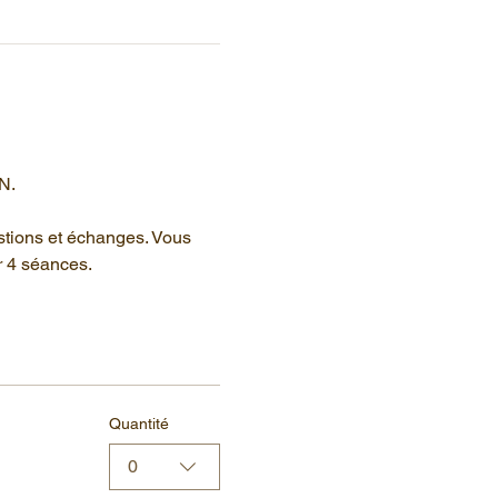
N.
stions et échanges. Vous 
r 4 séances.
Quantité
0