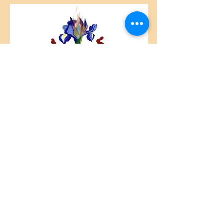
Centre Plateau Mont-Royal
4846 Avenue du Parc
Montréal, QC
H2V 4E6
Tél:
(514) 433-0813
ou
(450) 678-9274