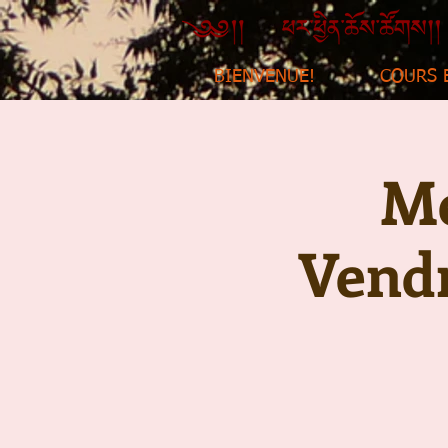
BIENVENUE!
COURS 
Mé
Vendr