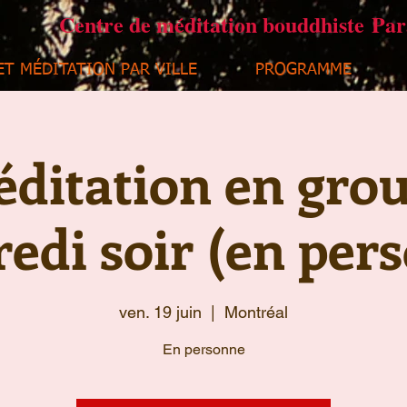
Centre de méditation bouddhiste Pa
ET MÉDITATION PAR VILLE
PROGRAMME
ditation en gro
edi soir (en per
ven. 19 juin
  |  
Montréal
En personne