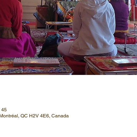
h 45
, Montréal, QC H2V 4E6, Canada