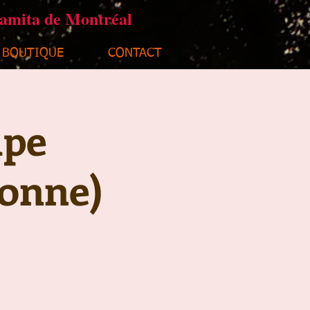
ramita de Montréal
BOUTIQUE
CONTACT
upe
sonne)