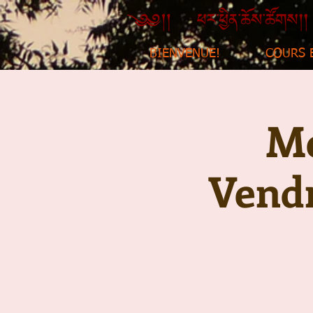
BIENVENUE!
COURS 
Mé
Vendr