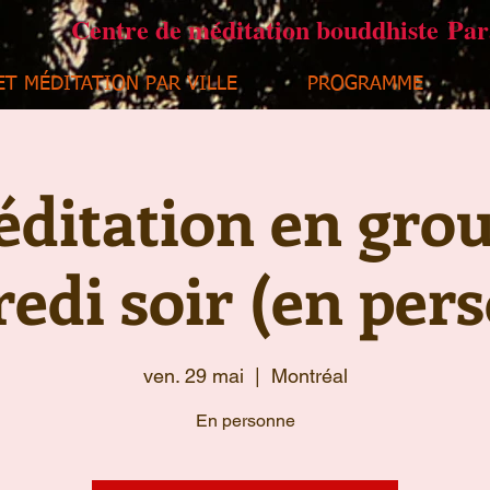
Centre de méditation bouddhiste Pa
ET MÉDITATION PAR VILLE
PROGRAMME
ditation en gro
edi soir (en per
ven. 29 mai
  |  
Montréal
En personne