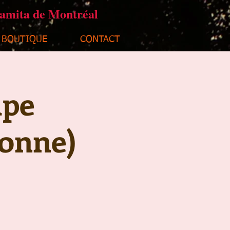
ramita de Montréal
BOUTIQUE
CONTACT
upe
sonne)