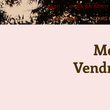
BIENVENUE!
COURS 
Mé
Vendr