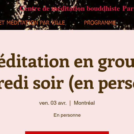
Centre de méditation bouddhiste Pa
ET MÉDITATION PAR VILLE
PROGRAMME
ditation en gro
edi soir (en per
ven. 03 avr.
  |  
Montréal
En personne