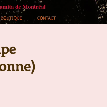
ramita de Montréal
BOUTIQUE
CONTACT
upe
sonne)