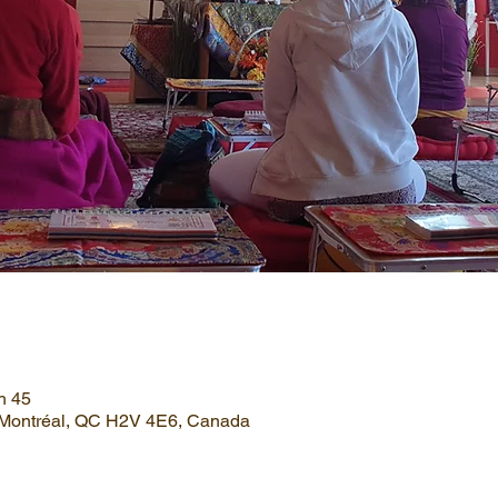
h 45
, Montréal, QC H2V 4E6, Canada