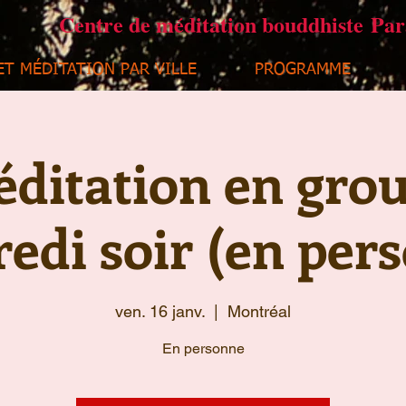
Centre de méditation bouddhiste Pa
ET MÉDITATION PAR VILLE
PROGRAMME
ditation en gro
edi soir (en per
ven. 16 janv.
  |  
Montréal
En personne