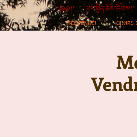
BIENVENUE!
COURS 
Mé
Vendr