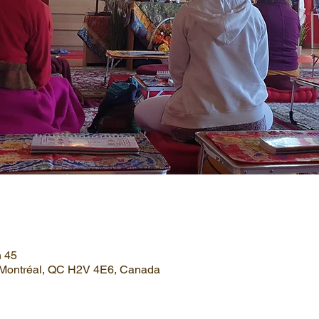
h 45
, Montréal, QC H2V 4E6, Canada