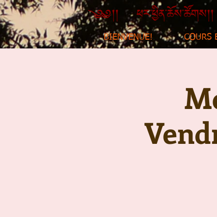
BIENVENUE!
COURS 
Mé
Vendr