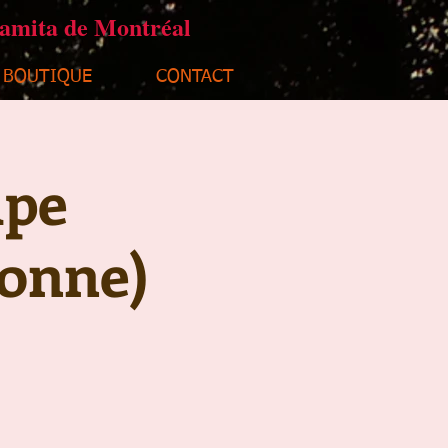
ramita de Montréal
BOUTIQUE
CONTACT
upe
sonne)