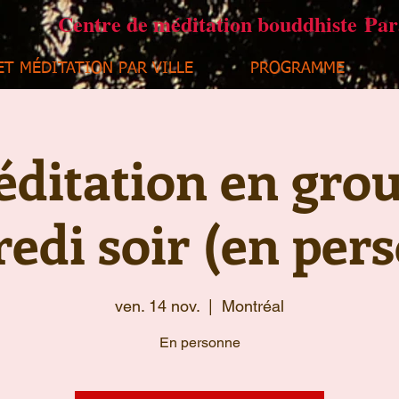
Centre de méditation bouddhiste Pa
ET MÉDITATION PAR VILLE
PROGRAMME
ditation en gro
edi soir (en per
ven. 14 nov.
  |  
Montréal
En personne