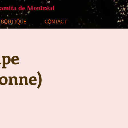
ramita de Montréal
BOUTIQUE
CONTACT
upe
sonne)