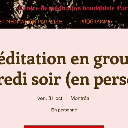
Centre de méditation bouddhiste Pa
ET MÉDITATION PAR VILLE
PROGRAMME
ditation en gro
edi soir (en per
ven. 31 oct.
  |  
Montréal
En personne