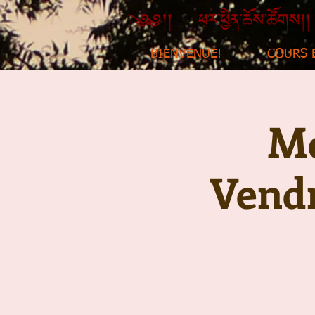
BIENVENUE!
COURS 
Mé
Vendr