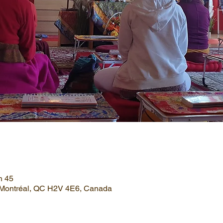
h 45
, Montréal, QC H2V 4E6, Canada