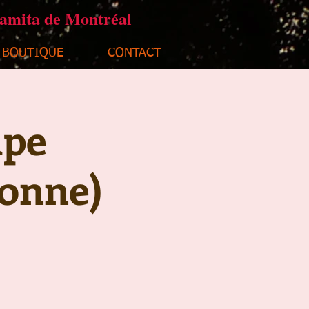
ramita de Montréal
BOUTIQUE
CONTACT
upe
sonne)