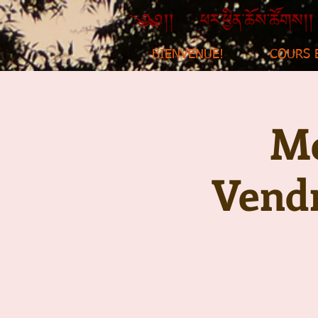
BIENVENUE!
COURS 
Mé
Vendr