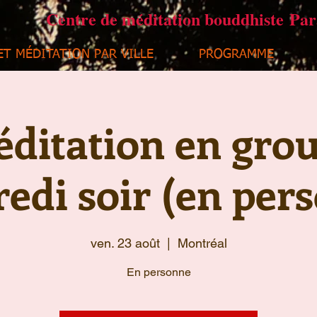
Centre de méditation bouddhiste Pa
ET MÉDITATION PAR VILLE
PROGRAMME
ditation en gro
edi soir (en per
ven. 23 août
  |  
Montréal
En personne