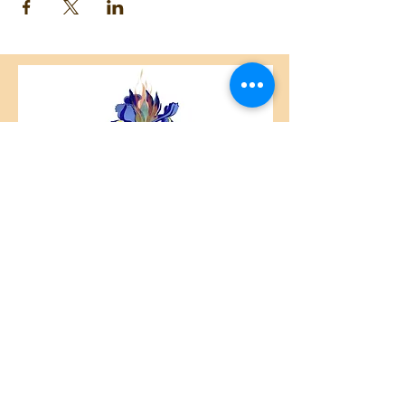
Centre Plateau Mont-Royal
4846 Avenue du Parc
Montréal, QC
H2V 4E6