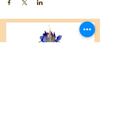
Centre Plateau Mont-Royal
4846 Avenue du Parc
Montréal, QC
H2V 4E6