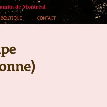
ramita de Montréal
BOUTIQUE
CONTACT
upe
sonne)