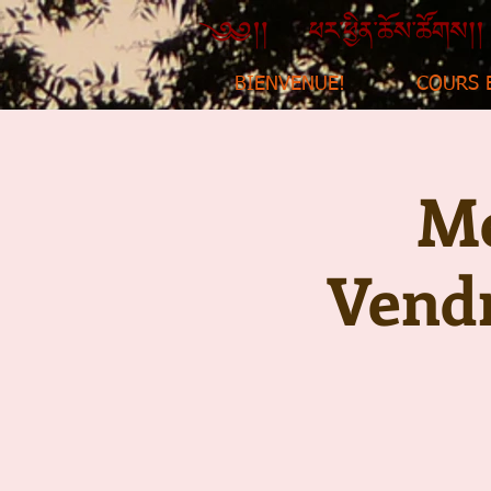
BIENVENUE!
COURS 
Mé
Vendr