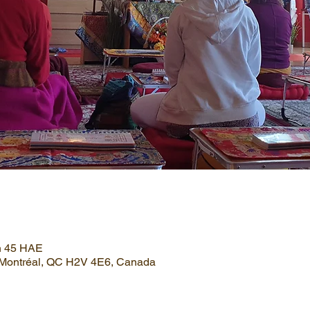
 h 45 HAE
, Montréal, QC H2V 4E6, Canada