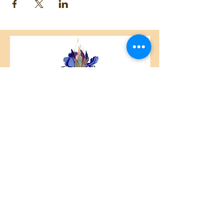
Centre Plateau Mont-Royal
4846 Avenue du Parc
Montréal, QC
H2V 4E6