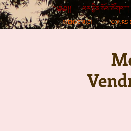
BIENVENUE!
COURS 
Mé
Vendr