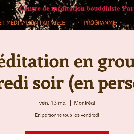
Centre de méditation bouddhiste Pa
ET MÉDITATION PAR VILLE
PROGRAMME
ditation en gro
edi soir (en per
ven. 13 mai
  |  
Montréal
En personne tous les vendredi