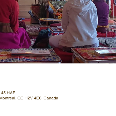
h 45 HAE
, Montréal, QC H2V 4E6, Canada