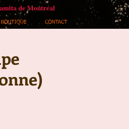
ramita de Montréal
BOUTIQUE
CONTACT
upe
sonne)